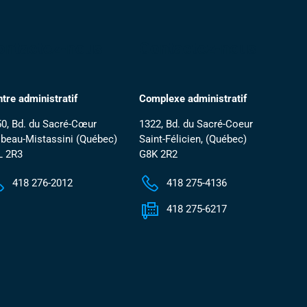
ontactez-nous
Contactez-nous
tre administratif
Complexe administratif
0, Bd. du Sacré-Cœur
1322, Bd. du Sacré-Coeur
beau-Mistassini (Québec)
Saint-Félicien, (Québec)
L 2R3
G8K 2R2
418 276-2012
418 275-4136
418 275-6217