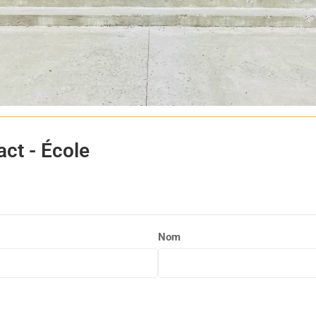
act - École
Nom