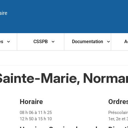
aire
es
CSSPB
Documentation
A
Sainte-Marie, Norma
Horaire
Ordre
08 h 06 à 11 h 25
Préscolai
12 h 50 à 15 h 10
1er, 2e et