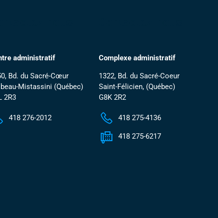
ontactez-nous
Contactez-nous
tre administratif
Complexe administratif
0, Bd. du Sacré-Cœur
1322, Bd. du Sacré-Coeur
beau-Mistassini (Québec)
Saint-Félicien, (Québec)
L 2R3
G8K 2R2
418 276-2012
418 275-4136
418 275-6217