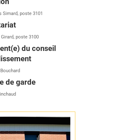
ion
s Simard, poste 3101
ariat
Girard, poste 3100
ent(e) du conseil
lissement
 Bouchard
e de garde
inchaud