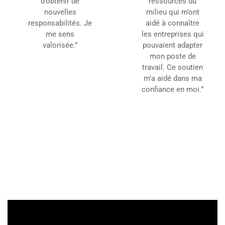
d’obtenir de
ressources du
nouvelles
milieu qui m’ont
responsabilités. Je
aidé à connaître
me sens
les entreprises qui
valorisée.”
pouvaient adapter
mon poste de
travail. Ce soutien
m’a aidé dans ma
confiance en moi.”