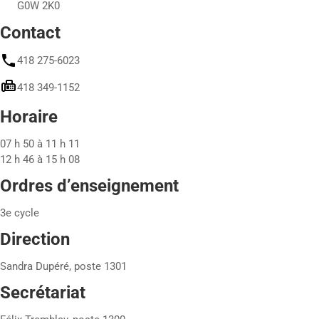
G0W 2K0
Contact
418 275-6023
418 349-1152
Horaire
07 h 50 à 11 h 11
12 h 46 à 15 h 08
Ordres d’enseignement
3e cycle
Direction
Sandra Dupéré, poste 1301
Secrétariat