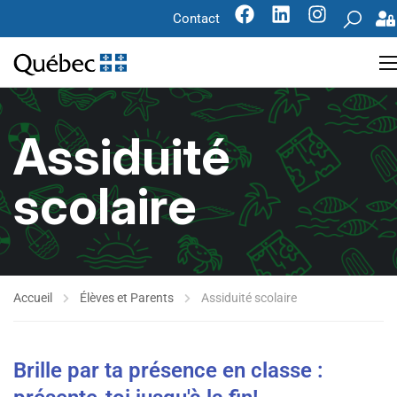
Contact
Assiduité
scolaire
Accueil
Élèves et Parents
Assiduité scolaire
Brille par ta présence en classe :