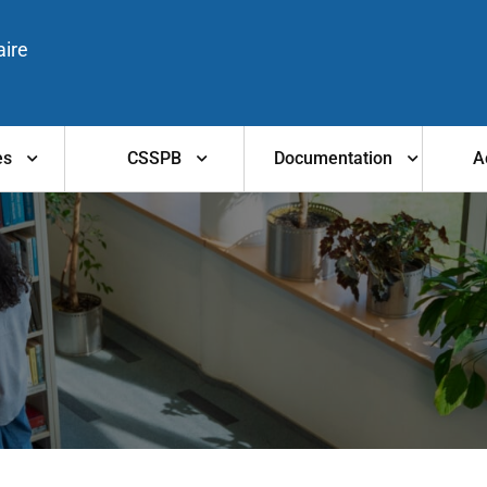
aire
es
CSSPB
Documentation
A