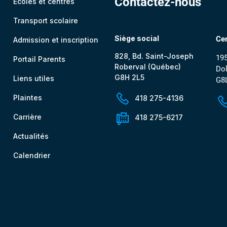
Contactez-nous
C
Écoles et centres
Transport scolaire
Siège social
Cen
Admission et inscription
828, Bd. Saint-Joseph
195
Portail Parents
Roberval (Québec)
Dol
G8H 2L5
Liens utiles
G8
Plaintes
418 275-4136
Carrière
418 275-6217
Actualités
Calendrier