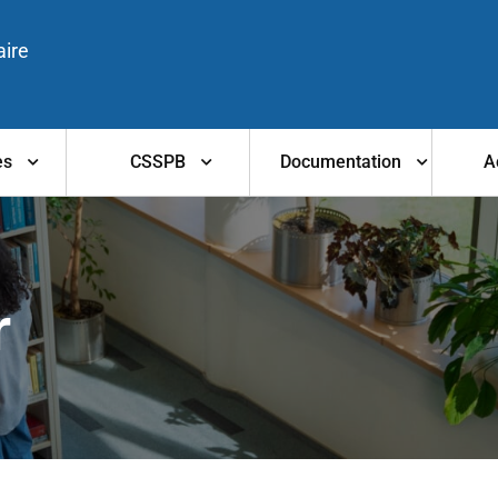
aire
es
CSSPB
Documentation
A
r