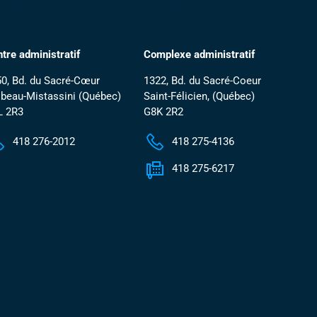
ontactez-nous
Contactez-nous
tre administratif
Complexe administratif
0, Bd. du Sacré-Cœur
1322, Bd. du Sacré-Coeur
beau-Mistassini (Québec)
Saint-Félicien, (Québec)
L 2R3
G8K 2R2
418 276-2012
418 275-4136
418 275-6217