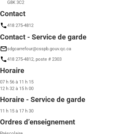
G8K 3C2
Contact
418 275-4812
Contact - Service de garde
sdgcarrefour@csspb.gouv.qc.ca
418 275-4812, poste # 2303
Horaire
07 h 56 à 11 h 15
12 h 32 à 15 h 00
Horaire - Service de garde
11 h 15 à 17 h 30
Ordres d’enseignement
Préscolaire