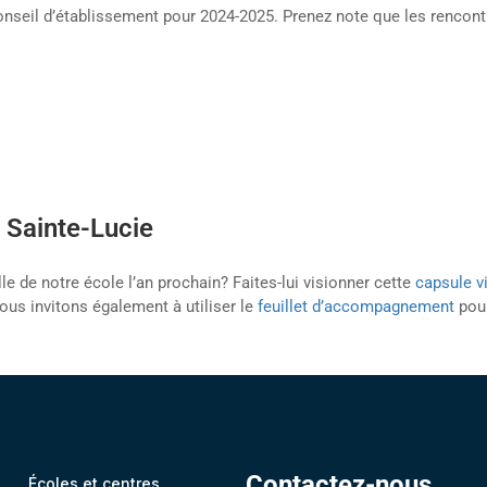
onseil d’établissement pour 2024-2025. Prenez note que les rencontr
e Sainte-Lucie
le de notre école l’an prochain? Faites-lui visionner cette
capsule v
ous invitons également à utiliser le
feuillet d’accompagnement
pour
Contactez-nous
C
Écoles et centres