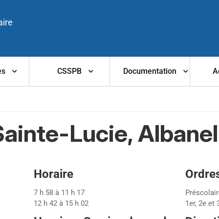
aire
es
CSSPB
Documentation
A
Sainte-Lucie, Albanel
Horaire
Ordre
7 h 58 à 11 h 17
Préscolai
12 h 42 à 15 h 02
1er, 2e et