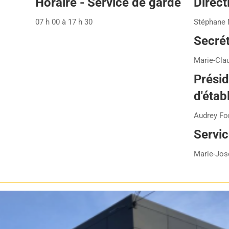
Horaire - Service de garde
Direct
07 h 00 à 17 h 30
Stéphane 
Secrét
Marie-Cla
Présid
d'étab
Audrey For
Servic
Marie-Jos