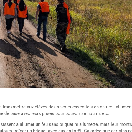
e transmettre aux élèves des savoirs essentiels en nature : allumer 
erie de base avec leurs prises pour pouvoir se nourrir, etc.
ssissent à allumer un feu sans briquet ni allumette, mais leur montr
oujours traîner un briquet avec eux en forêt. Ça arrive que certains p