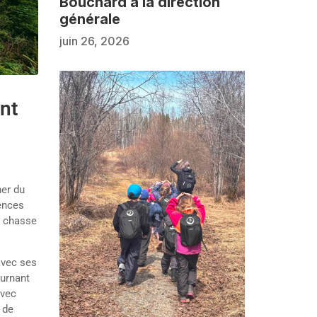
Bouchard à la direction
générale
juin 26, 2026
nt
ner du
tences
e chasse
avec ses
ournant
avec
 de