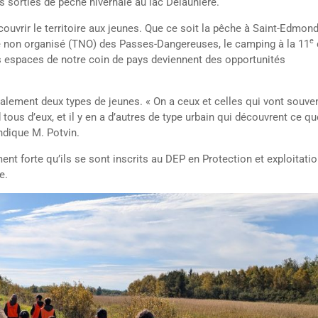
s sorties de pêche hivernale au lac Delaunière.
écouvrir le territoire aux jeunes. Que ce soit la pêche à Saint-Edmond
e
ire non organisé (TNO) des Passes-Dangereuses, le camping à la 11
stes espaces de notre coin de pays deviennent des opportunités
palement deux types de jeunes. « On a ceux et celles qui vont souve
tous d’eux, et il y en a d’autres de type urbain qui découvrent ce qu
indique M. Potvin.
nt forte qu’ils se sont inscrits au DEP en Protection et exploitati
e.