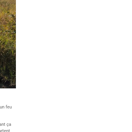
un feu
ant ça
artent