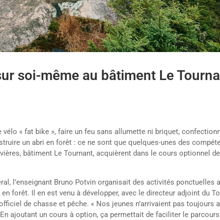
 sur soi-même au bâtiment Le Tourna
 vélo « fat bike », faire un feu sans allumette ni briquet, confection
construire un abri en forêt : ce ne sont que quelques-unes des compé
vières, bâtiment Le Tournant, acquièrent dans le cours optionnel d
al, l’enseignant Bruno Potvin organisait des activités ponctuelles 
 forêt. Il en est venu à développer, avec le directeur adjoint du T
fficiel de chasse et pêche. « Nos jeunes n’arrivaient pas toujours 
En ajoutant un cours à option, ça permettait de faciliter le parcours