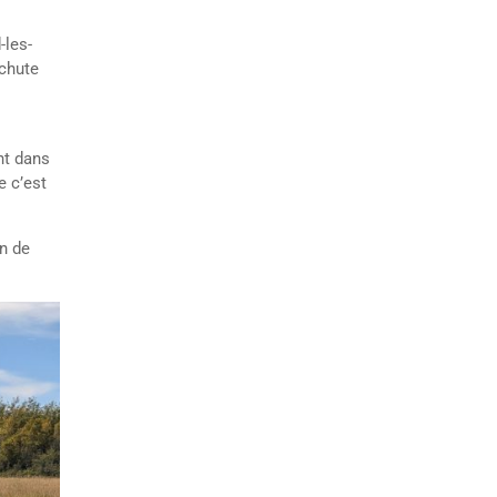
-les-
chute
nt dans
e c’est
on de